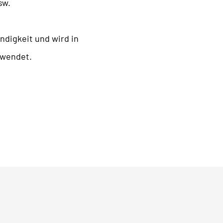
sw.
digkeit und wird in
rwendet.