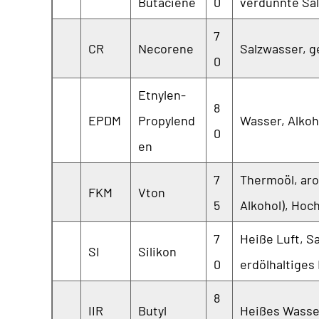
Butaciene
0
verdünnte Sal
7
CR
Necorene
Salzwasser, g
0
Etnylen-
8
EPDM
Propylend
Wasser, Alkoh
0
en
7
Thermoöl, aro
FKM
Vton
5
Alkohol), Hoc
7
Heiße Luft, Sa
SI
Silikon
0
erdölhaltiges
8
IIR
Butyl
Heißes Wasser