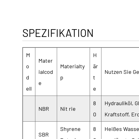
SPEZIFIKATION
M
H
Mater
o
Materialty
är
ialcod
Nutzen Sie G
d
p
t
e
ell
e
8
Hydrauliköl, 
NBR
Nit rie
0
Kraftstoff, Er
Shyrene
8
Heißes Wasser
SBR