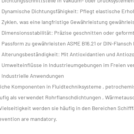
Dichtungsschnittstelle in Vakuum- oder Drucksystemen
Dynamische Dichtungsfähigkeit:
Pflegt
elastische Erho
Zyklen, was eine langfristige Gewährleistung gewährlei
Dimensionsstabilität:
Präzise geschnitten oder geformt
Passform zu gewährleisten
ASME B16.21
or
DIN-Flansch
Alterungsbeständigkeit:
Mit Antioxidantien und Antioz
Umwelteinflüsse in Industrieumgebungen im Freien ver
Industrielle Anwendungen
liche Komponenten in
Fluidtechniksysteme
,
petrochemi
äufig als verwendet
Rohrflanschdichtungen
,
Wärmetausc
 Vielseitigkeit werden sie häufig in den Bereichen Schi
revention are mandatory.